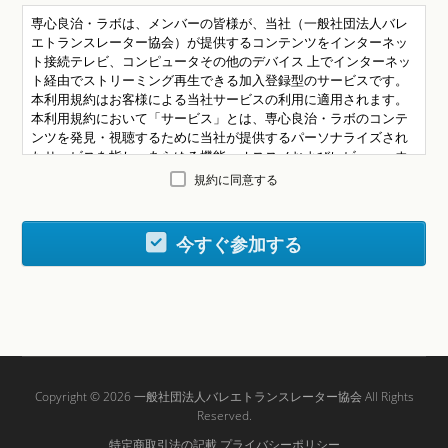
専心良治・ラボは、メンバーの皆様が、当社（一般社団法人バレ
エトランスレーター協会）が提供するコンテンツをインターネッ
ト接続テレビ、コンピュータその他のデバイス 上でインターネッ
ト経由でストリーミング再生できる加入登録型のサービスです。
本利用規約はお客様による当社サービスの利用に適用されます。
本利用規約において「サービス」とは、専心良治・ラボのコンテ
ンツを発見・視聴するために当社が提供するパーソナライズされ
たサービスを指し、あらゆる機能、オススメおよびレビュー、ウ
ェブサイト、ユーザーインターフェース、ならびに当社サービス
規約に同意する
に関連する一切のコンテンツおよびソフトウェアが含まれます。
1)メンバーシップ 1.1. お客様の専心良治・ラボメンバーシップ
は、解約されるまで継続します。 専心良治・ラボサービスのご利
今すぐ参加する
用にあたっては、インターネットアクセスおよび対応デバイスを
ご用意いただき、1つ以上のお支払い方法を当社にご提供いただく
必要があります。 「お支払い方法」とは、現行の、有効かつ当社
が承認したお支払い方法を意味し、随時更新することができま
す。また、お客様の第三者でのアカウントを通した支払いも対象
となる場合があります。 請求日前にメンバーシップを解約された
場合を除き、お客様は、当社が次回のお支払い請求サイクルのメ
ンバーシップ料金をお客様のお支払い方法 (下記「キャンセル」参
Copyright © 2026
一般社団法人バレエトランスレーター協会
All Rights
照) に請求することを許可するものとします。 1.2. 当社は、特別な
Reserved.
キャンペーンプランを含む複数のメンバーシッププランをご提供
する場合があります。また、第三者の製品およびサービスの提供
特定商取引法の記載
プライバシーポリシー