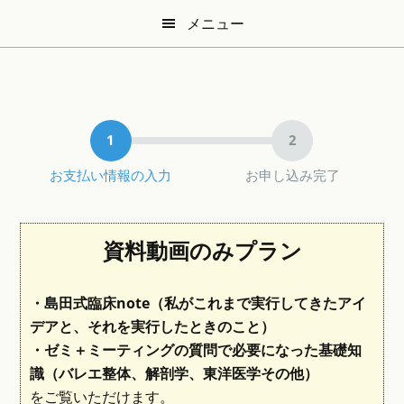
Skip
Skip
メニュー
to
to
main
secondary
content
menu
お支払い情報の入力
お申し込み完了
資料動画のみプラン
・島田式臨床note（私がこれまで実行してきたアイ
デアと、それを実行したときのこと）
・ゼミ＋ミーティングの質問で必要になった基礎知
識（バレエ整体、解剖学、東洋医学その他）
をご覧いただけます。