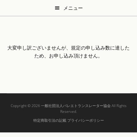
Skip
Skip
メニュー
to
to
main
secondary
content
menu
大変申し訳ございませんが、規定の申し込み数に達した
ため、お申し込み頂けません。
Copyright © 2026
一般社団法人バレエトランスレーター協会
All Rights
Reserved.
特定商取引法の記載
プライバシーポリシー