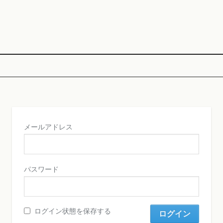
メールアドレス
パスワード
ログイン状態を保存する