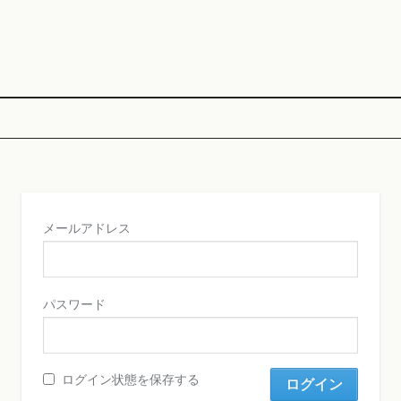
メールアドレス
パスワード
ログイン状態を保存する